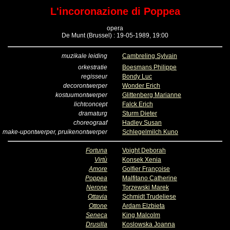
L'incoronazione di Poppea
opera
De Munt (Brussel) : 19-05-1989, 19:00
muzikale leiding
Cambreling Sylvain
orkestratie
Boesmans Philippe
regisseur
Bondy Luc
decorontwerper
Wonder Erich
kostuumontwerper
Glittenberg Marianne
lichtconcept
Falck Erich
dramaturg
Sturm Dieter
choreograaf
Hadley Susan
make-upontwerper, pruikenontwerper
Schlegelmilch Kuno
Fortuna
Voight Deborah
Virtù
Konsek Xenia
Amore
Golfier Françoise
Poppea
Malfitano Catherine
Nerone
Torzewski Marek
Ottavia
Schmidt Trudeliese
Ottone
Ardam Elzbieta
Seneca
King Malcolm
Drusilla
Koslowska Joanna