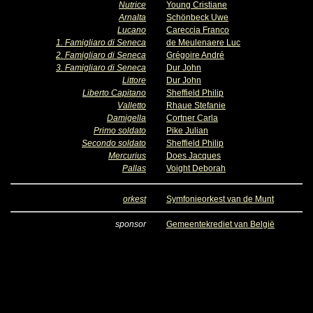
Nutrice
Young Cristiane
Arnalta
Schönbeck Uwe
Lucano
Careccia Franco
1. Famigliaro di Seneca
de Meulenaere Luc
2. Famigliaro di Seneca
Grégoire André
3. Famigliaro di Seneca
Dur John
Littore
Dur John
Liberto Capitano
Sheffield Philip
Valletto
Rhaue Stefanie
Damigella
Cortner Carla
Primo soldato
Pike Julian
Secondo soldato
Sheffield Philip
Mercurius
Does Jacques
Pallas
Voight Deborah
orkest
Symfonieorkest van de Munt
sponsor
Gemeentekrediet van België