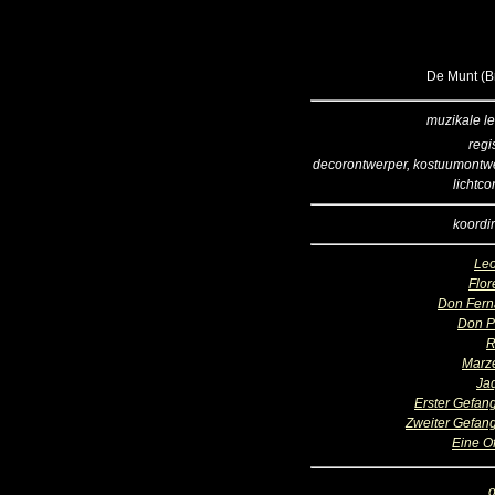
De Munt (Br
muzikale le
regi
decorontwerper, kostuumontw
lichtco
koordir
Le
Flor
Don Fer
Don P
R
Marze
Ja
Erster Gefan
Zweiter Gefan
Eine Of
o