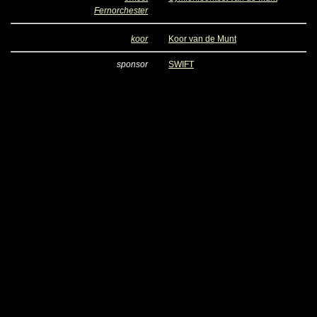
Fernorchester
koor
Koor van de Munt
sponsor
SWIFT