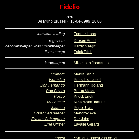
Fidelio
opera
De Munt (Brussel) : 15-04-1989, 20:00
muzikale leiding
Zender Hans
regisseur
Dresen Adolf
decorontwerper, kostuumontwerper
Bardy Margit
lichtconcept
Falck Erich
koordirigent
Mikkelsen Johannes
Leonore
Martin Janis
Florestan
Protschka Josef
Don Fernando
Hermann Roland
Don Pizaro
Braun Victor
Rocco
Knodt Erich
Marzelline
Koslowska Joanna
Jaquino
Peper Uwe
Erster Gefangener
Mendrok Axel
Zweiter Gefangener
Dur John
Eine Offizier
Lavalle Gerard
orkest
Symfonieorkest van de Munt