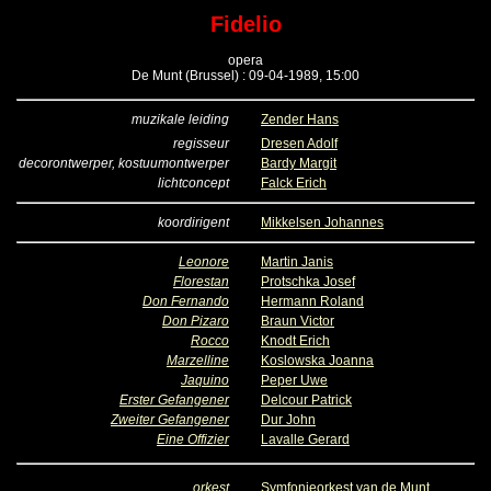
Fidelio
opera
De Munt (Brussel) : 09-04-1989, 15:00
muzikale leiding
Zender Hans
regisseur
Dresen Adolf
decorontwerper, kostuumontwerper
Bardy Margit
lichtconcept
Falck Erich
koordirigent
Mikkelsen Johannes
Leonore
Martin Janis
Florestan
Protschka Josef
Don Fernando
Hermann Roland
Don Pizaro
Braun Victor
Rocco
Knodt Erich
Marzelline
Koslowska Joanna
Jaquino
Peper Uwe
Erster Gefangener
Delcour Patrick
Zweiter Gefangener
Dur John
Eine Offizier
Lavalle Gerard
orkest
Symfonieorkest van de Munt