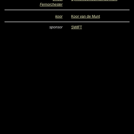
Fernorchester
koor
Koor van de Munt
sponsor
SWIFT