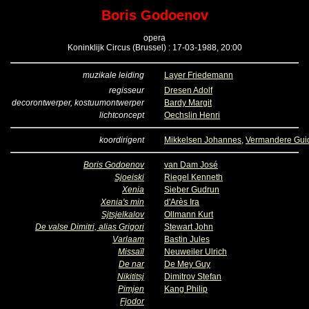
Boris Godoenov
opera
Koninklijk Circus (Brussel) : 17-03-1988, 20:00
muzikale leiding
Layer Friedemann
regisseur
Dresen Adolf
decorontwerper, kostuumontwerper
Bardy Margit
lichtconcept
Oechslin Henri
koordirigent
Mikkelsen Johannes
,
Vermandere Gui
Boris Godoenov
van Dam José
Sjoeiski
Riegel Kenneth
Xenia
Sieber Gudrun
Xenia's min
d'Arès Ira
Sjtsjelkalov
Ollmann Kurt
De valse Dimitri, alias Grigori
Stewart John
Varlaam
Bastin Jules
Missaïl
Neuweiler Ulrich
De nar
De Mey Guy
Nikititsj
Dimitrov Stefan
Pimjen
Kang Philip
Fjodor