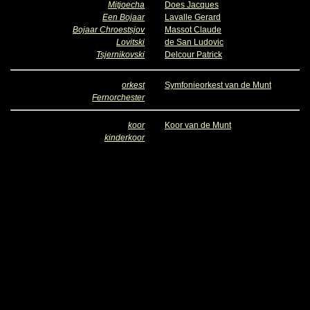
Mitjoecha
Does Jacques
Een Bojaar
Lavalle Gerard
Bojaar Chroestsjov
Massot Claude
Lovitski
de San Ludovic
Tsjernikovski
Delcour Patrick
orkest
Symfonieorkest van de Munt
Fernorchester
koor
Koor van de Munt
kinderkoor