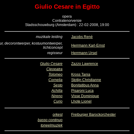
Giulio Cesare in Egitto
opera
Contratenorversie
Stadsschouwburg (Amsterdam) : 22-02-2008, 19:00
muzikale leiding
Jacobs René
ur, decorontwerper, kostuumontwerper,
Herrmann Karl-Ernst
lichtconcept
regisseur
Herrmann Ursel
Giulio Cesare
Zazzo Lawrence
Cleopatra
Tolomeo
Kross Tania
Cornelia
Stotijn Christianne
Sesto
Bonitatibus Anna
Achilla
Pisaroni Luca
Nireno
Visse Dominique
Curio
Lhote Lionel
orkest
Freiburger Barockorchester
basso continuo
toneelmuziek