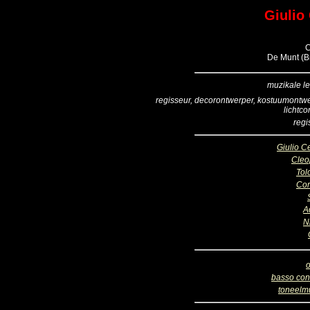
Giulio 
C
De Munt (Br
muzikale le
regisseur, decorontwerper, kostuumontwe
lichtco
regi
Giulio C
Cleo
To
Cor
A
N
o
basso con
toneelm