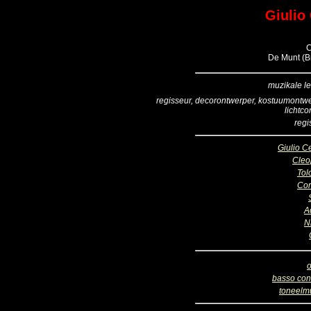
Giulio 
C
De Munt (Br
muzikale le
regisseur, decorontwerper, kostuumontwe
lichtco
regi
Giulio C
Cleo
To
Cor
A
N
o
basso con
toneelm