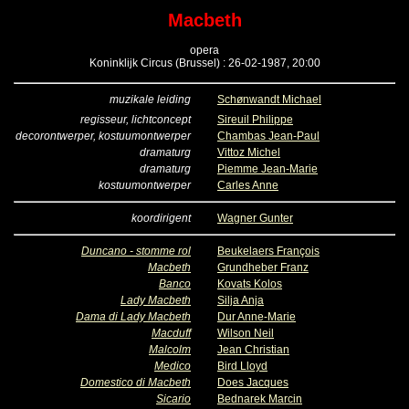
Macbeth
opera
Koninklijk Circus (Brussel) : 26-02-1987, 20:00
muzikale leiding
Schønwandt Michael
regisseur, lichtconcept
Sireuil Philippe
decorontwerper, kostuumontwerper
Chambas Jean-Paul
dramaturg
Vittoz Michel
dramaturg
Piemme Jean-Marie
kostuumontwerper
Carles Anne
koordirigent
Wagner Gunter
Duncano - stomme rol
Beukelaers François
Macbeth
Grundheber Franz
Banco
Kovats Kolos
Lady Macbeth
Silja Anja
Dama di Lady Macbeth
Dur Anne-Marie
Macduff
Wilson Neil
Malcolm
Jean Christian
Medico
Bird Lloyd
Domestico di Macbeth
Does Jacques
Sicario
Bednarek Marcin