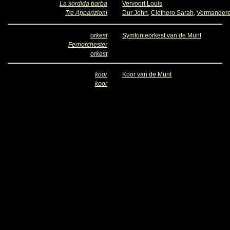
La sordida barba
Vervoort Louis
Tre Apparizioni
Dur John
,
Clethero Sarah
,
Vermandere
orkest
Symfonieorkest van de Munt
Fernorchester
orkest
koor
Koor van de Munt
koor