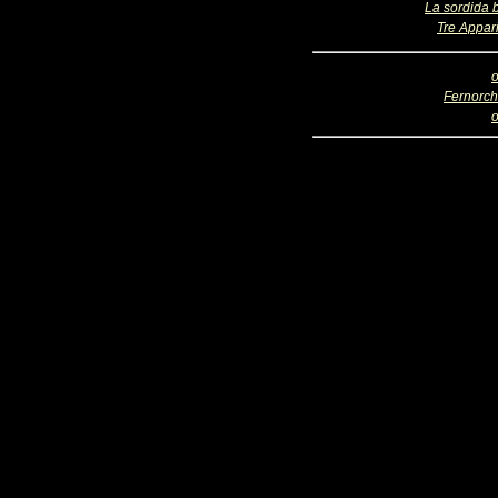
La sordida 
Tre Appari
o
Fernorch
o