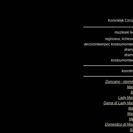
Koninklijk Circ
muzikale le
regisseur, lichtc
decorontwerper, kostuumontw
dram
dram
kostuumontw
koordir
Duncano - stomm
Ma
B
Lady Ma
Dama di Lady Ma
Ma
Ma
M
Domestico di Ma
Si