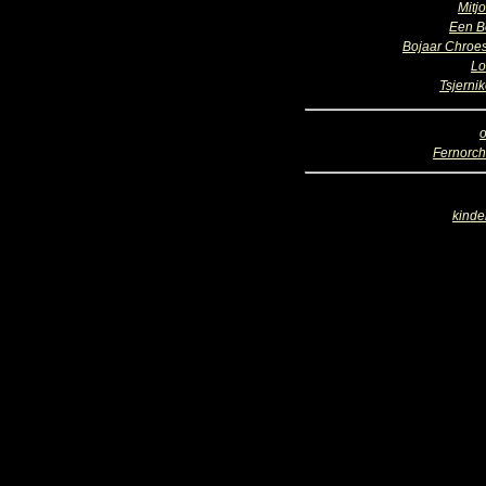
Mitj
Een B
Bojaar Chroes
Lo
Tsjerni
o
Fernorch
kinde