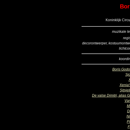
Bor
Koninklijk Circ
muzikale le
regi
decorontwerper, kostuumontw
lichtco
koordir
Boris God
Sj
Xenia'
Sjtsje
De valse Dimitri, alias G
Va
Mi
D
Ni
P
F