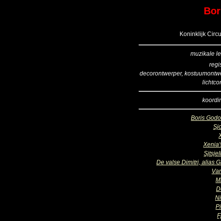
Bor
Koninklijk Circ
muzikale le
regi
decorontwerper, kostuumontw
lichtco
koordir
Boris God
Sj
Xenia'
Sjtsje
De valse Dimitri, alias G
Va
Mi
D
Ni
P
F