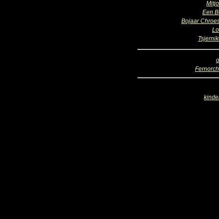
Mitj
Een B
Bojaar Chroes
Lo
Tsjerni
o
Fernorch
kinde