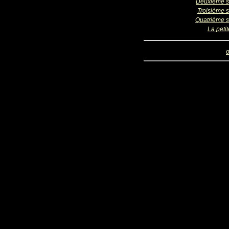
Deuxième s
Troisième s
Quatrième s
La petite
o