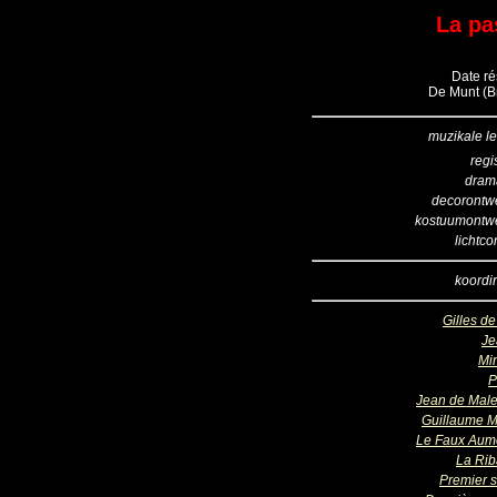
La pa
Date ré
De Munt (Br
muzikale le
regi
dram
decorontw
kostuumontw
lichtco
koordir
Gilles de
Je
Mi
P
Jean de Males
Guillaume M
Le Faux Aum
La Ri
Premier s