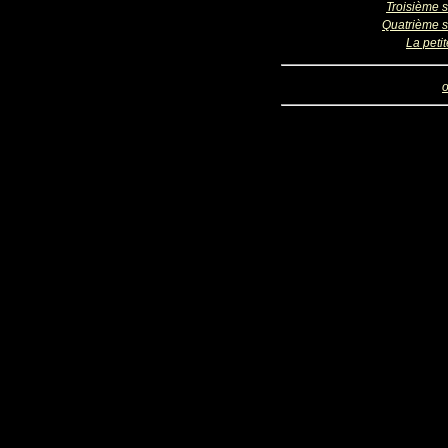
Troisième s
Quatrième s
La petite
o