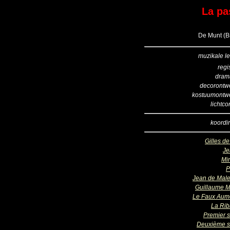
La pa
De Munt (Br
muzikale le
regi
dram
decorontw
kostuumontw
lichtco
koordir
Gilles de
Je
Mi
P
Jean de Males
Guillaume M
Le Faux Aum
La Ri
Premier s
Deuxième s