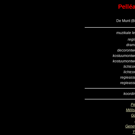
Pellé
De Munt (Br
muzikale le
regi
dram
decorontw
kostuumontw
kostuumontw
lichtco
lichtco
regieassi
regieassi
koordir
Pe
Méli
G
Gene
Y