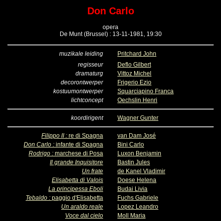
Don Carlo
opera
De Munt (Brussel) : 13-11-1981, 19:30
muzikale leiding
Pritchard John
regisseur
Deflo Gilbert
dramaturg
Vittoz Michel
decorontwerper
Frigerio Ezio
kostuumontwerper
Squarciapino Franca
lichtconcept
Oechslin Henri
koordirigent
Wagner Gunter
Filippo II :
re di Spagna
van Dam José
Don Carlo :
infante di Spagna
Bini Carlo
Rodrigo :
marchese di Posa
Luxon Benjamin
Il grande Inquisitore
Bastin Jules
Un frate
de Kanel Vladimir
Elisabetta di Valois
Doese Helena
La principessa Eboli
Budai Livia
Tebaldo :
paggio d'Elisabetta
Fuchs Gabriele
Un araldo reale
Lopez Leandro
Voce dal cielo
Moll Maria