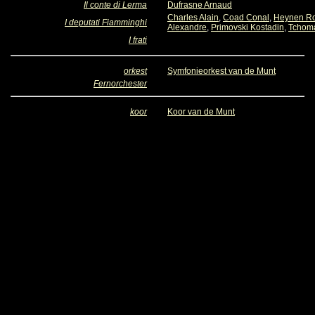
Il conte di Lerma
Dufrasne Arnaud
Charles Alain
,
Coad Conal
,
Heynen R
I deputati Fiamminghi
Alexandre
,
Primovski Kostadin
,
Tchoma
I frati
orkest
Symfonieorkest van de Munt
Fernorchester
koor
Koor van de Munt