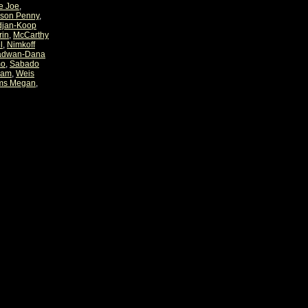
e Joe
,
nson Penny
,
djan-Koop
rin
,
McCarthy
l
,
Nimkoff
adwan-Dana
mo
,
Sabado
iam
,
Weis
ams Megan
,