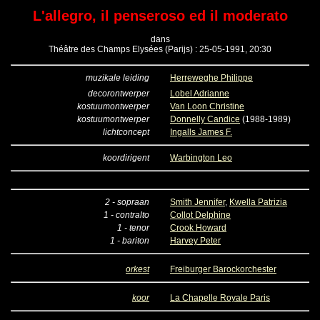
L'allegro, il penseroso ed il moderato
dans
Théâtre des Champs Elysées (Parijs) : 25-05-1991, 20:30
muzikale leiding
Herreweghe Philippe
decorontwerper
Lobel Adrianne
kostuumontwerper
Van Loon Christine
kostuumontwerper
Donnelly Candice
(1988-1989)
lichtconcept
Ingalls James F.
koordirigent
Warbington Leo
2 - sopraan
Smith Jennifer
,
Kwella Patrizia
1 - contralto
Collot Delphine
1 - tenor
Crook Howard
1 - bariton
Harvey Peter
orkest
Freiburger Barockorchester
koor
La Chapelle Royale Paris