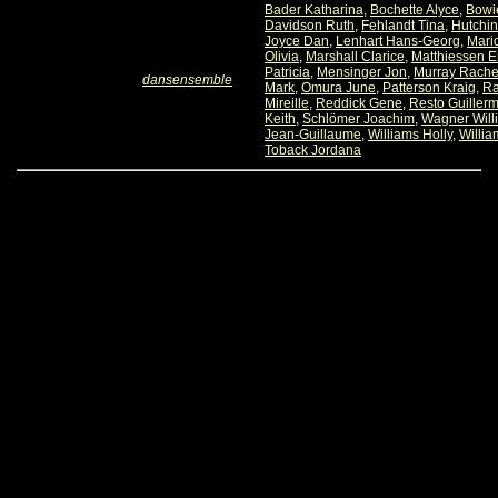
Bader Katharina
,
Bochette Alyce
,
Bowi
Davidson Ruth
,
Fehlandt Tina
,
Hutchi
Joyce Dan
,
Lenhart Hans-Georg
,
Mari
Olivia
,
Marshall Clarice
,
Matthiessen E
Patricia
,
Mensinger Jon
,
Murray Rache
dansensemble
Mark
,
Omura June
,
Patterson Kraig
,
R
Mireille
,
Reddick Gene
,
Resto Guiller
Keith
,
Schlömer Joachim
,
Wagner Will
Jean-Guillaume
,
Williams Holly
,
Willi
Toback Jordana