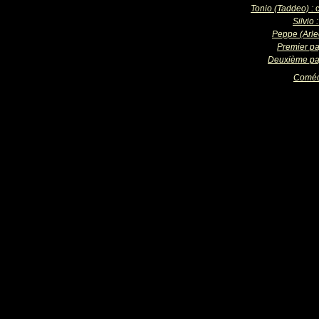
Tonio (Taddeo) :
Silvio 
Peppe (Arle
Premier p
Deuxième p
Coméd