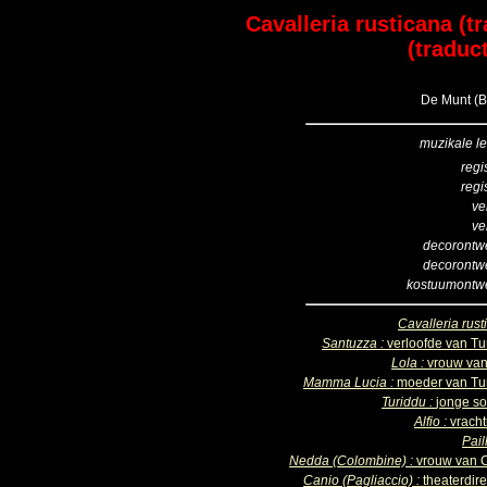
Cavalleria rusticana (tr
(traduc
De Munt (B
muzikale le
regi
regi
ve
ve
decorontw
decorontw
kostuumontw
Cavalleria rust
Santuzza :
verloofde van Tu
Lola :
vrouw van 
Mamma Lucia :
moeder van Tu
Turiddu :
jonge so
Alfio :
vracht
Pail
Nedda (Colombine) :
vrouw van 
Canio (Pagliaccio) :
theaterdir