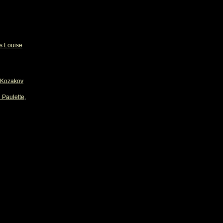
s Louise
Kozakov
 Paulette
,