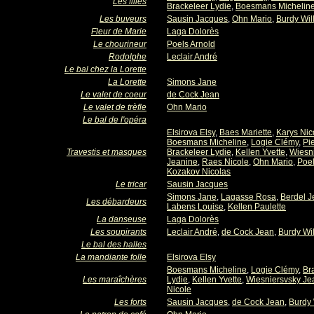
Les filles
Brackeleer Lydie
,
Boesmans Michelin
Les buveurs
Sausin Jacques
,
Ohn Mario
,
Burdy Wil
Fleur de Marie
Laga Dolorès
Le chourineur
Poels Arnold
Rodolphe
Leclair André
Le bal chez la Lorette
La Lorette
Simons Jane
Le valet de coeur
de Cock Jean
Le valet de trèfle
Ohn Mario
Le bal de l'opéra
Elsirova Elsy
,
Baes Mariette
,
Karys Nic
Boesmans Micheline
,
Logie Clémy
,
Pi
Travestis et masques
Brackeleer Lydie
,
Kellen Yvette
,
Wiesn
Jeanine
,
Raes Nicole
,
Ohn Mario
,
Poel
Kozakov Nicolas
Le tricar
Sausin Jacques
Simons Jane
,
Lagasse Rosa
,
Berdel J
Les débardeurs
Labens Louise
,
Kellen Paulette
La danseuse
Laga Dolorès
Les soupirants
Leclair André
,
de Cock Jean
,
Burdy Wil
Le bal des halles
La mandiante folle
Elsirova Elsy
Boesmans Micheline
,
Logie Clémy
,
Br
Les maraîchères
Lydie
,
Kellen Yvette
,
Wiesniersvsky Je
Nicole
Les forts
Sausin Jacques
,
de Cock Jean
,
Burdy 