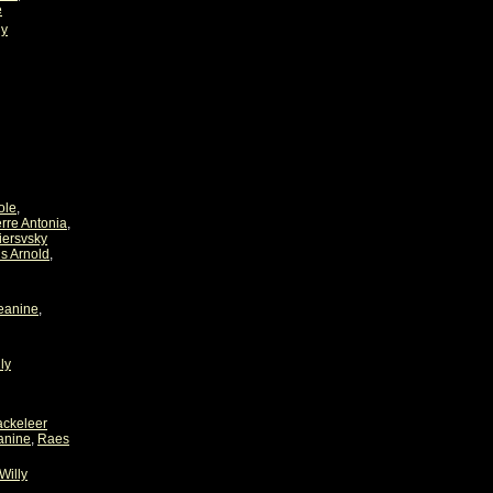
e
ly
ole
,
erre Antonia
,
iersvsky
s Arnold
,
eanine
,
ly
ackeleer
anine
,
Raes
Willy