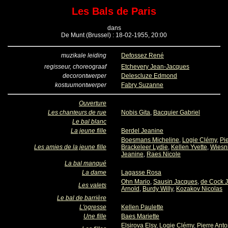
Les Bals de Paris
dans
De Munt (Brussel) : 18-02-1955, 20:00
muzikale leiding
Defossez René
regisseur, choreograaf
Etchevery Jean-Jacques
decorontwerper
Delescluze Edmond
kostuumontwerper
Fabry Suzanne
Ouverture
Les chanteurs de rue
Nobis Gita
,
Bacquier Gabriel
Le bal blanc
La jeune fille
Berdel Jeanine
Boesmans Micheline
,
Logie Clémy
,
Pi
Les amies de la jeune fille
Brackeleer Lydie
,
Kellen Yvette
,
Wiesn
Jeanine
,
Raes Nicole
La bal manqué
La dame
Lagasse Rosa
Ohn Mario
,
Sausin Jacques
,
de Cock 
Les valets
Arnold
,
Burdy Willy
,
Kozakov Nicolas
Le bal de barrière
L'ogresse
Kellen Paulette
Une fille
Baes Mariette
Elsirova Elsy
,
Logie Clémy
,
Pierre Anto