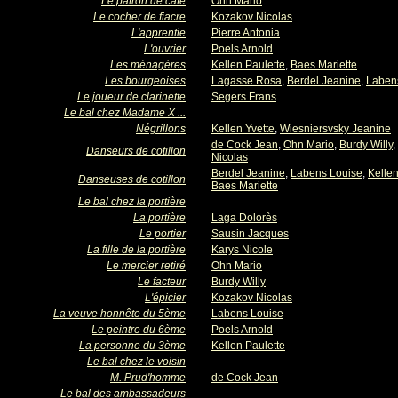
Le patron de café
Ohn Mario
Le cocher de fiacre
Kozakov Nicolas
L'apprentie
Pierre Antonia
L'ouvrier
Poels Arnold
Les ménagères
Kellen Paulette
,
Baes Mariette
Les bourgeoises
Lagasse Rosa
,
Berdel Jeanine
,
Laben
Le joueur de clarinette
Segers Frans
Le bal chez Madame X ...
Négrillons
Kellen Yvette
,
Wiesniersvsky Jeanine
de Cock Jean
,
Ohn Mario
,
Burdy Willy
,
Danseurs de cotillon
Nicolas
Berdel Jeanine
,
Labens Louise
,
Kellen
Danseuses de cotillon
Baes Mariette
Le bal chez la portière
La portière
Laga Dolorès
Le portier
Sausin Jacques
La fille de la portière
Karys Nicole
Le mercier retiré
Ohn Mario
Le facteur
Burdy Willy
L'épicier
Kozakov Nicolas
La veuve honnête du 5ème
Labens Louise
Le peintre du 6ème
Poels Arnold
La personne du 3ème
Kellen Paulette
Le bal chez le voisin
M. Prud'homme
de Cock Jean
Le bal des ambassadeurs