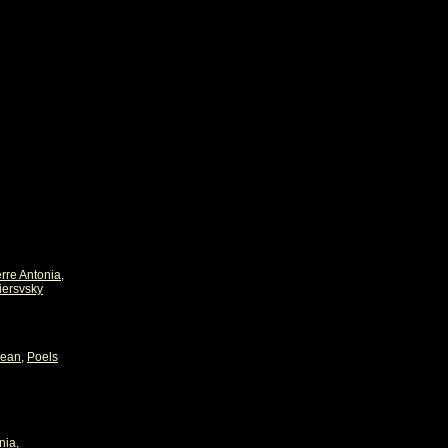
erre Antonia
,
iersvsky
Jean
,
Poels
nia
,