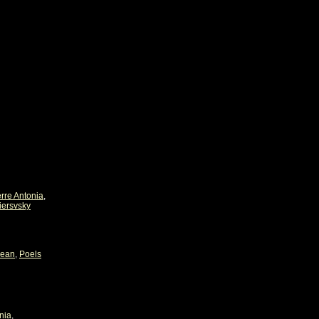
erre Antonia
,
iersvsky
Jean
,
Poels
nia
,