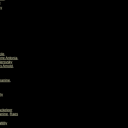
e
ly
ole
,
erre Antonia
,
iersvsky
s Arnold
,
eanine
,
ly
ackeleer
anine
,
Raes
Willy