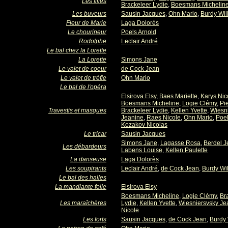
Les filles
Brackeleer Lydie
,
Boesmans Michelin
Les buveurs
Sausin Jacques
,
Ohn Mario
,
Burdy Wil
Fleur de Marie
Laga Dolorès
Le chourineur
Poels Arnold
Rodolphe
Leclair André
Le bal chez la Lorette
La Lorette
Simons Jane
Le valet de coeur
de Cock Jean
Le valet de trèfle
Ohn Mario
Le bal de l'opéra
Elsirova Elsy
,
Baes Mariette
,
Karys Nic
Boesmans Micheline
,
Logie Clémy
,
Pi
Travestis et masques
Brackeleer Lydie
,
Kellen Yvette
,
Wiesn
Jeanine
,
Raes Nicole
,
Ohn Mario
,
Poel
Kozakov Nicolas
Le tricar
Sausin Jacques
Simons Jane
,
Lagasse Rosa
,
Berdel J
Les débardeurs
Labens Louise
,
Kellen Paulette
La danseuse
Laga Dolorès
Les soupirants
Leclair André
,
de Cock Jean
,
Burdy Wil
Le bal des halles
La mandiante folle
Elsirova Elsy
Boesmans Micheline
,
Logie Clémy
,
Br
Les maraîchères
Lydie
,
Kellen Yvette
,
Wiesniersvsky Je
Nicole
Les forts
Sausin Jacques
,
de Cock Jean
,
Burdy 