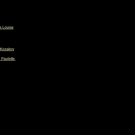
s Louise
Kozakov
 Paulette
,