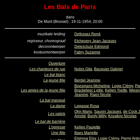
Les Bals de Paris
dans
De Munt (Brussel) : 19-11-1954, 20:00
muzikale leiding
Defossez René
regisseur, choreograaf
Etchevery Jean-Jacques
decorontwerper
Delescluze Edmond
kostuumontwerper
Fabry Suzanne
Ouverture
Les chanteurs de rue
Nobis Gita
,
Bacquier Gabriel
Le bal blanc
La jeune fille
Berdel Jeanine
Boesmans Micheline
,
Logie Clémy
,
Pi
Les amies de la jeune fille
Brackeleer Lydie
,
Kellen Yvette
,
Wiesn
Jeanine
,
Raes Nicole
La bal manqué
La dame
Lagasse Rosa
Ohn Mario
,
Sausin Jacques
,
de Cock 
Les valets
Arnold
,
Burdy Willy
,
Kozakov Nicolas
Le bal de barrière
L'ogresse
Kellen Paulette
Une fille
Baes Mariette
Elsirova Elsy
,
Logie Clémy
,
Pierre Anto