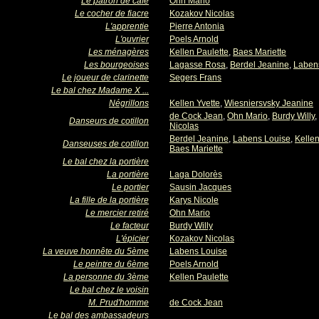
Le patron de café
Ohn Mario
Le cocher de fiacre
Kozakov Nicolas
L'apprentie
Pierre Antonia
L'ouvrier
Poels Arnold
Les ménagères
Kellen Paulette
,
Baes Mariette
Les bourgeoises
Lagasse Rosa
,
Berdel Jeanine
,
Laben
Le joueur de clarinette
Segers Frans
Le bal chez Madame X ...
Négrillons
Kellen Yvette
,
Wiesniersvsky Jeanine
de Cock Jean
,
Ohn Mario
,
Burdy Willy
,
Danseurs de cotillon
Nicolas
Berdel Jeanine
,
Labens Louise
,
Kellen
Danseuses de cotillon
Baes Mariette
Le bal chez la portière
La portière
Laga Dolorès
Le portier
Sausin Jacques
La fille de la portière
Karys Nicole
Le mercier retiré
Ohn Mario
Le facteur
Burdy Willy
L'épicier
Kozakov Nicolas
La veuve honnête du 5ème
Labens Louise
Le peintre du 6ème
Poels Arnold
La personne du 3ème
Kellen Paulette
Le bal chez le voisin
M. Prud'homme
de Cock Jean
Le bal des ambassadeurs