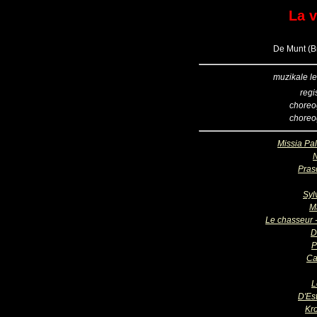
La 
De Munt (Br
muzikale le
regi
choreo
choreo
Missia Pal
Pras
Syl
M
Le chasseur -
D
P
Ca
L
D'Est
Kr