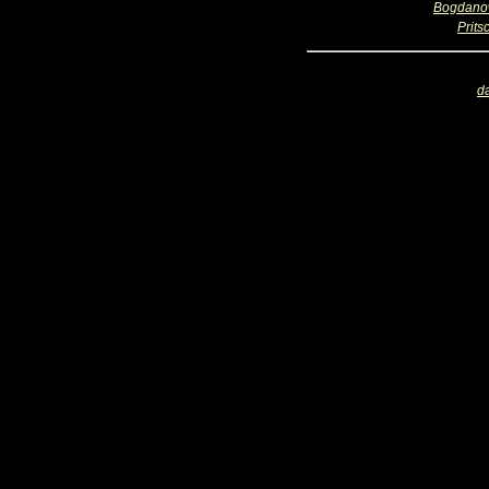
Bogdano
Prits
d