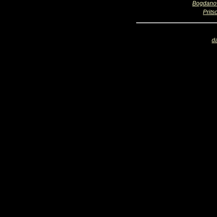
Bogdano
Prits
d