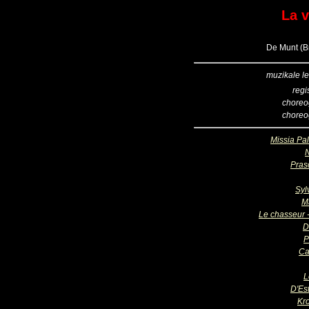
La 
De Munt (Br
muzikale le
regi
choreo
choreo
Missia Pal
Pras
Syl
M
Le chasseur -
D
P
Ca
L
D'Est
Kr