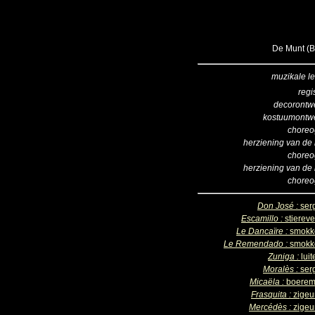
De Munt (B
muzikale le
regi
decorontw
kostuumontw
choreo
herziening van de 
choreo
herziening van de 
choreo
Don José :
ser
Escamillo :
stierev
Le Dancaïre :
smokk
Le Remendado :
smokk
Zuniga :
lui
Moralès :
ser
Micaëla :
boerem
Frasquita :
zigeu
Mercédès :
zigeu