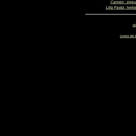
Carmen :
zigeu
Lilla Pastia :
herbe
d
corps de 