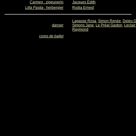
Carmen :
zigeunerin
Jacques Edith
Lilla Pastia :
herbergier
Rodia Ernest
Lagasse Rosa
,
Simon Renée
,
Deleu G
danser
Simons Jane
,
Le Préal Gaston
,
Leclair
Raymond
corps de ballet