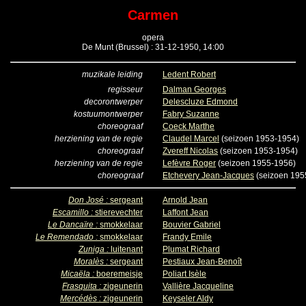
Carmen
opera
De Munt (Brussel) : 31-12-1950, 14:00
muzikale leiding
Ledent Robert
regisseur
Dalman Georges
decorontwerper
Delescluze Edmond
kostuumontwerper
Fabry Suzanne
choreograaf
Coeck Marthe
herziening van de regie
Claudel Marcel
(seizoen 1953-1954)
choreograaf
Zvereff Nicolas
(seizoen 1953-1954)
herziening van de regie
Lefèvre Roger
(seizoen 1955-1956)
choreograaf
Etchevery Jean-Jacques
(seizoen 195
Don José :
sergeant
Arnold Jean
Escamillo :
stierevechter
Laffont Jean
Le Dancaïre :
smokkelaar
Bouvier Gabriel
Le Remendado :
smokkelaar
Frandy Emile
Zuniga :
luitenant
Plumat Richard
Moralès :
sergeant
Pestiaux Jean-Benoît
Micaëla :
boeremeisje
Poliart Isèle
Frasquita :
zigeunerin
Vallière Jacqueline
Mercédès :
zigeunerin
Keyseler Aldy