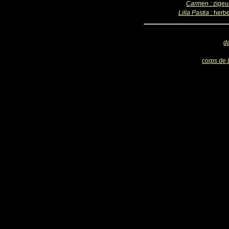
Carmen :
zigeu
Lilla Pastia :
herbe
d
corps de 