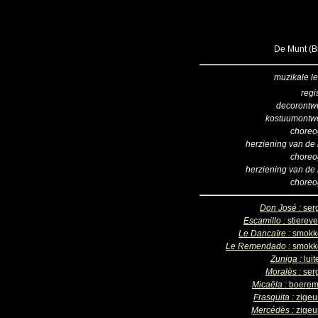
De Munt (Br
muzikale le
regi
decorontw
kostuumontw
choreo
herziening van de 
choreo
herziening van de 
choreo
Don José :
ser
Escamillo :
stierev
Le Dancaïre :
smokk
Le Remendado :
smokk
Zuniga :
lui
Moralès :
ser
Micaëla :
boerem
Frasquita :
zigeu
Mercédès :
zigeu