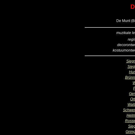
D
De Munt (Br
muzikale le
regi
decorontw
kostuumontw
Sieg
Sieg
Hu
Brünn
W
F
Ger
Or
Walt
Schwert
Helm
Ross
Sie
Grim