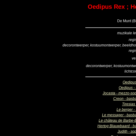
Oedipus Rex ; H
De Munt (Br
muzikale le
regi
decorontwerper, kostuumontwerper, beeldh
regi
ve
decorontwerper, kostuumontw
lichtco
Oedipu
Oedipus - 
Jocasta - mezzo-so
Creon - basba
Tiresias
Le berger -
Le messager - basba
Le château de Barbe-
Hertog Blauwbaard - ba
Judith - so