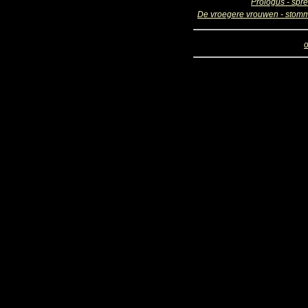
Prologus - spre
De vroegere vrouwen - stomm
o