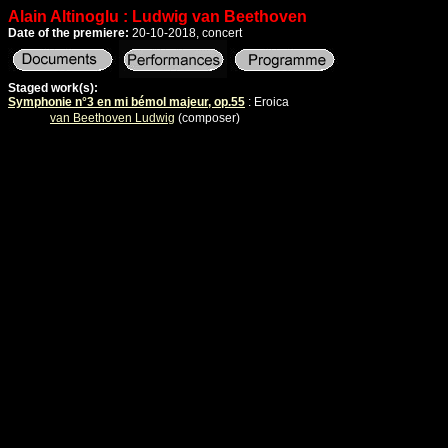
Alain Altinoglu : Ludwig van Beethoven
Date of the premiere:
20-10-2018, concert
Staged work(s):
Symphonie n°3 en mi bémol majeur, op.55
: Eroica
van Beethoven Ludwig
(composer)