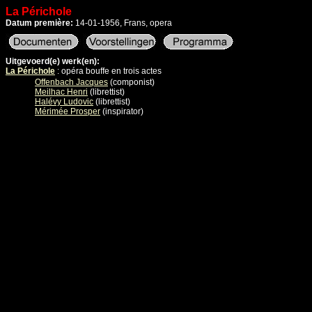
La Périchole
Datum première:
14-01-1956, Frans, opera
Uitgevoerd(e) werk(en):
La Périchole
: opéra bouffe en trois actes
Offenbach Jacques
(componist)
Meilhac Henri
(librettist)
Halévy Ludovic
(librettist)
Mérimée Prosper
(inspirator)