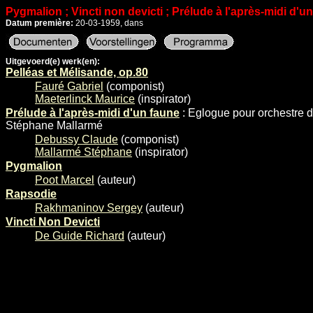
Pygmalion ; Vincti non devicti ; Prélude à l'après-midi d'un 
Datum première:
20-03-1959, dans
Uitgevoerd(e) werk(en):
Pelléas et Mélisande, op.80
Fauré Gabriel
(componist)
Maeterlinck Maurice
(inspirator)
Prélude à l'après-midi d'un faune
: Eglogue pour orchestre d
Stéphane Mallarmé
Debussy Claude
(componist)
Mallarmé Stéphane
(inspirator)
Pygmalion
Poot Marcel
(auteur)
Rapsodie
Rakhmaninov Sergey
(auteur)
Vincti Non Devicti
De Guide Richard
(auteur)