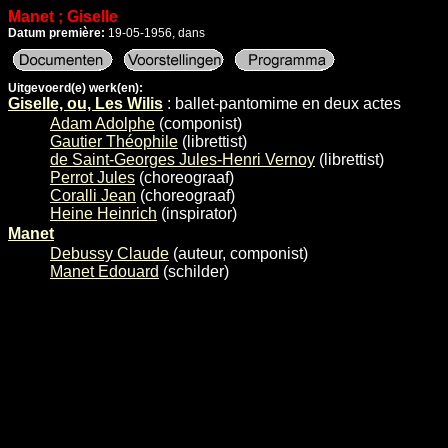
Manet ; Giselle
Datum première:
19-05-1956, dans
Uitgevoerd(e) werk(en):
Giselle, ou, Les Wilis
: ballet-pantomime en deux actes
Adam Adolphe
(componist)
Gautier Théophile
(librettist)
de Saint-Georges Jules-Henri Vernoy
(librettist)
Perrot Jules
(choreograaf)
Coralli Jean
(choreograaf)
Heine Heinrich
(inspirator)
Manet
Debussy Claude
(auteur, componist)
Manet Edouard
(schilder)