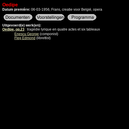
Oedipe
Datum première:
06-03-1956, Frans, creatie voor België, opera
Uitgevoerd(e) werk(en):
Oedipe, op.23
: tragédie lyrique en quatre actes et six tableaux
Enescu George
(componist)
Fleg Edmond
(librettist)