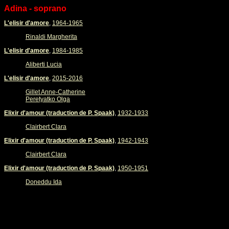
Adina - soprano
L'elisir d'amore
,
1964-1965
Rinaldi Margherita
L'elisir d'amore
,
1984-1985
Aliberti Lucia
L'elisir d'amore
,
2015-2016
Gillet Anne-Catherine
Peretyatko Olga
Elixir d'amour (traduction de P. Spaak)
,
1932-1933
Clairbert Clara
Elixir d'amour (traduction de P. Spaak)
,
1942-1943
Clairbert Clara
Elixir d'amour (traduction de P. Spaak)
,
1950-1951
Doneddu Ida