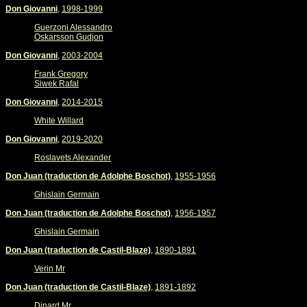
Don Giovanni
,
1998-1999
Guerzoni Alessandro
Oskarsson Gudjon
Don Giovanni
,
2003-2004
Frank Gregory
Siwek Rafal
Don Giovanni
,
2014-2015
White Willard
Don Giovanni
,
2019-2020
Roslavets Alexander
Don Juan (traduction de Adolphe Boschot)
,
1955-1956
Ghislain Germain
Don Juan (traduction de Adolphe Boschot)
,
1956-1957
Ghislain Germain
Don Juan (traduction de Castil-Blaze)
,
1890-1891
Verin Mr
Don Juan (traduction de Castil-Blaze)
,
1891-1892
Dinard Mr.