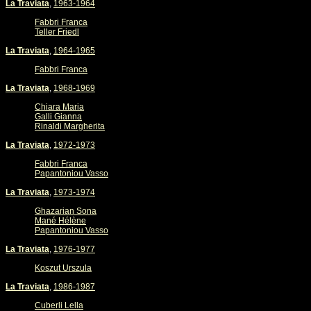
La Traviata
,
1963-1964
Fabbri Franca
Teller Friedl
La Traviata
,
1964-1965
Fabbri Franca
La Traviata
,
1968-1969
Chiara Maria
Galli Gianna
Rinaldi Margherita
La Traviata
,
1972-1973
Fabbri Franca
Papantoniou Vasso
La Traviata
,
1973-1974
Ghazarian Sona
Mané Hélène
Papantoniou Vasso
La Traviata
,
1976-1977
Koszut Urszula
La Traviata
,
1986-1987
Cuberli Lella