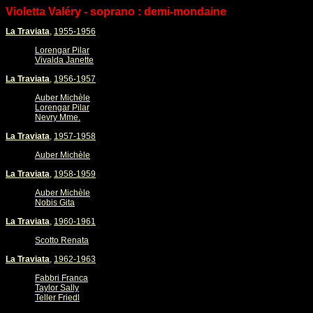
Violetta Valéry - soprano : demi-mondaine
La Traviata
,
1955-1956
Lorengar Pilar
Vivalda Janette
La Traviata
,
1956-1957
Auber Michèle
Lorengar Pilar
Nevry Mme.
La Traviata
,
1957-1958
Auber Michèle
La Traviata
,
1958-1959
Auber Michèle
Nobis Gita
La Traviata
,
1960-1961
Scotto Renata
La Traviata
,
1962-1963
Fabbri Franca
Taylor Sally
Teller Friedl