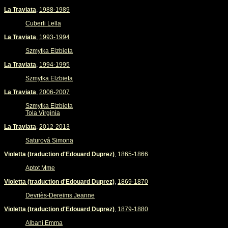
La Traviata
,
1988-1989
Cuberli Lella
La Traviata
,
1993-1994
Szmytka Elzbieta
La Traviata
,
1994-1995
Szmytka Elzbieta
La Traviata
,
2006-2007
Szmytka Elzbieta
Tola Virginia
La Traviata
,
2012-2013
Saturová Simona
Violetta (traduction d'Edouard Duprez)
,
1865-1866
Aptot Mme
Violetta (traduction d'Edouard Duprez)
,
1869-1870
Devriès-Dereims Jeanne
Violetta (traduction d'Edouard Duprez)
,
1879-1880
Albani Emma