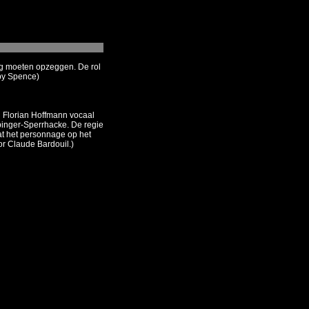
ng moeten opzeggen. De rol
oby Spence)
Florian Hoffmann vocaal
inger-Sperrhacke. De regie
t het personnage op het
or Claude Bardouil.)