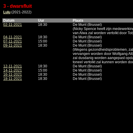
3 - dwarsfluit
Lulu
(2021-2022)
Datum
Uur
Plaats
02-11-2021
18:30
De Munt (Brussel)
(Nicky Spence heeft zijn medewerki
van Alwa zal worden vertolkt door T
04-11-2021
18:30
De Munt (Brussel)
07-11-2021
15:00
De Munt (Brussel)
09-11-2021
18:30
De Munt (Brussel)
(Wegens gezondheidsproblemen, zal 
vervangen worden door Wolfgang Alb
zal dusdanig worden aangepast opda
toneel vertolkt zal kunnen worden do
12-11-2021
18:30
De Munt (Brussel)
14-11-2021
15:00
De Munt (Brussel)
16-11-2021
18:30
De Munt (Brussel)
18-11-2021
18:30
De Munt (Brussel)