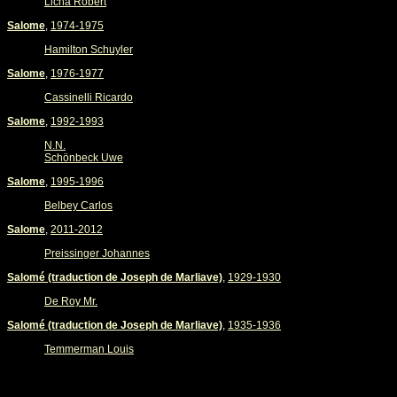
Licha Robert
Salome
,
1974-1975
Hamilton Schuyler
Salome
,
1976-1977
Cassinelli Ricardo
Salome
,
1992-1993
N.N.
Schönbeck Uwe
Salome
,
1995-1996
Belbey Carlos
Salome
,
2011-2012
Preissinger Johannes
Salomé (traduction de Joseph de Marliave)
,
1929-1930
De Roy Mr.
Salomé (traduction de Joseph de Marliave)
,
1935-1936
Temmerman Louis