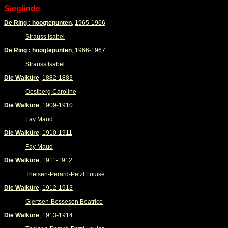
Sieglinde
De Ring : hoogtepunten
,
1965-1966
Strauss Isabel
De Ring : hoogtepunten
,
1966-1967
Strauss Isabel
Die Walküre
,
1882-1883
Oestberg Caroline
Die Walküre
,
1909-1910
Fay Maud
Die Walküre
,
1910-1911
Fay Maud
Die Walküre
,
1911-1912
Theisen-Perard-Petzl Louise
Die Walküre
,
1912-1913
Gjertsen-Bessesen Beatrice
Die Walküre
,
1913-1914