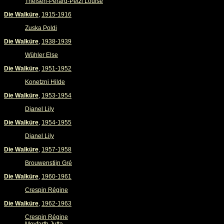
Theisen-Perard-Petzl Louise
Die Walküre
,
1915-1916
Zuska Poldi
Die Walküre
,
1938-1939
Wühler Else
Die Walküre
,
1951-1952
Konetzni Hilde
Die Walküre
,
1953-1954
Djanel Lily
Die Walküre
,
1954-1955
Djanel Lily
Die Walküre
,
1957-1958
Brouwenstijn Gré
Die Walküre
,
1960-1961
Crespin Régine
Die Walküre
,
1962-1963
Crespin Régine