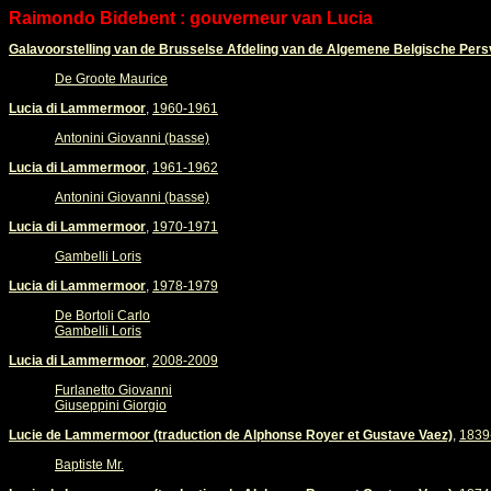
Raimondo Bidebent : gouverneur van Lucia
Galavoorstelling van de Brusselse Afdeling van de Algemene Belgische Pers
De Groote Maurice
Lucia di Lammermoor
,
1960-1961
Antonini Giovanni (basse)
Lucia di Lammermoor
,
1961-1962
Antonini Giovanni (basse)
Lucia di Lammermoor
,
1970-1971
Gambelli Loris
Lucia di Lammermoor
,
1978-1979
De Bortoli Carlo
Gambelli Loris
Lucia di Lammermoor
,
2008-2009
Furlanetto Giovanni
Giuseppini Giorgio
Lucie de Lammermoor (traduction de Alphonse Royer et Gustave Vaez)
,
1839
Baptiste Mr.