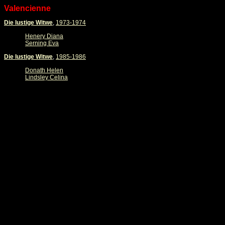
Valencienne
Die lustige Witwe
,
1973-1974
Henery Diana
Serning Eva
Die lustige Witwe
,
1985-1986
Donath Helen
Lindsley Celina