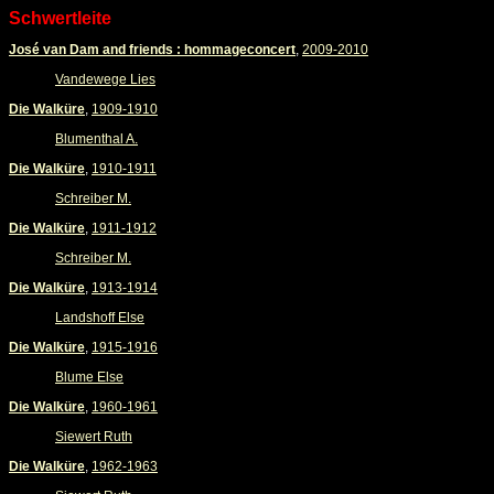
Schwertleite
José van Dam and friends : hommageconcert
,
2009-2010
Vandewege Lies
Die Walküre
,
1909-1910
Blumenthal A.
Die Walküre
,
1910-1911
Schreiber M.
Die Walküre
,
1911-1912
Schreiber M.
Die Walküre
,
1913-1914
Landshoff Else
Die Walküre
,
1915-1916
Blume Else
Die Walküre
,
1960-1961
Siewert Ruth
Die Walküre
,
1962-1963