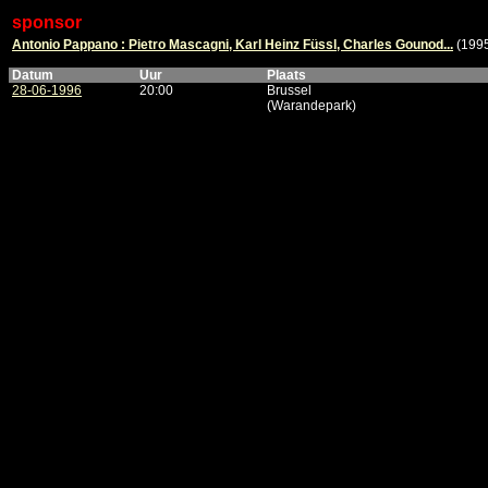
sponsor
Antonio Pappano : Pietro Mascagni, Karl Heinz Füssl, Charles Gounod...
(199
Datum
Uur
Plaats
28-06-1996
20:00
Brussel
(Warandepark)