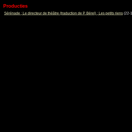
Producties
Sérénade ; Le directeur de théâtre (traduction de P. Bérel) ; Les petits riens
(22-