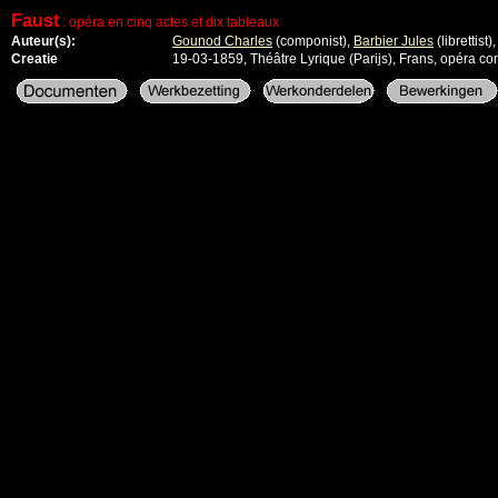
Faust
: opéra en cinq actes et dix tableaux
Auteur(s):
Gounod Charles
(componist)
,
Barbier Jules
(librettist)
Creatie
19-03-1859, Théâtre Lyrique (Parijs), Frans, opéra c