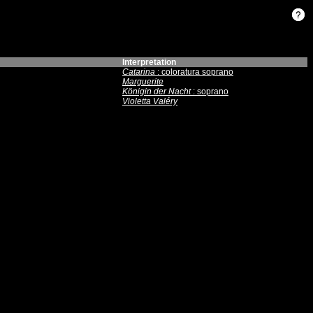
Interpretation
Catarina
: coloratura soprano
Marguerite
Königin der Nacht
: soprano
Violetta Valéry