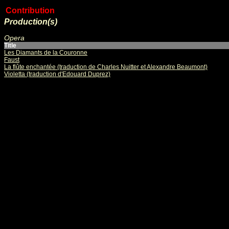
Contribution
Production(s)
Opera
Title
Les Diamants de la Couronne
Faust
La flûte enchantée (traduction de Charles Nuitter et Alexandre Beaumont)
Violetta (traduction d'Edouard Duprez)