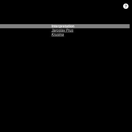
Interpretation
Jaroslav Prus
Krusina