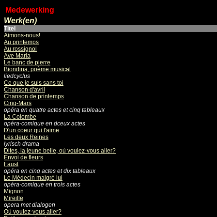
Medewerking
Werk(en)
Titel
Aimons-nous!
Au printemps
Au rossignol
Ave Maria
Le banc de pierre
Biondina, poème musical
liedcyclus
Ce que je suis sans toi
Chanson d'avril
Chanson de printemps
Cinq-Mars
opéra en quatre actes et cinq tableaux
La Colombe
opéra-comique en dceux actes
D'un coeur qui t'aime
Les deux Reines
lyrisch drama
Dites, la jeune belle, où voulez-vous aller?
Envoi de fleurs
Faust
opéra en cinq actes et dix tableaux
Le Médecin malgré lui
opéra-comique en trois actes
Mignon
Mireille
opera met dialogen
Où voulez-vous aller?