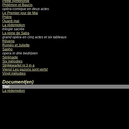
Petite symphonie
Philémon et Baucis
opéra-comique en deux actes
Le Premier jour de Mai
Prière
Quanti mai
La rédemption
trilogie sacrée
La reine de Saba
grand opéra en cinq actes et six tableaux
Rêverie
Roméo et Juliette
Sapho
opera in drie bedrijven
Sérénade
Six mélodies
Strijkkwartet nr.3 in a
Viens! Les gazons sont verts!
Vingt mélodies
Document(en)
Titel
La rédemption