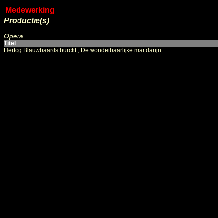
Medewerking
Productie(s)
Opera
Titel
Hertog Blauwbaards burcht ; De wonderbaarlijke mandarijn