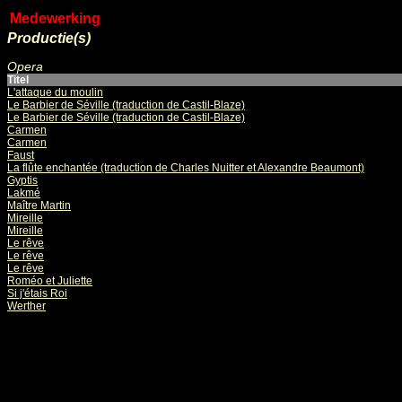
Medewerking
Productie(s)
Opera
Titel
L'attaque du moulin
Le Barbier de Séville (traduction de Castil-Blaze)
Le Barbier de Séville (traduction de Castil-Blaze)
Carmen
Carmen
Faust
La flûte enchantée (traduction de Charles Nuitter et Alexandre Beaumont)
Gyptis
Lakmé
Maître Martin
Mireille
Mireille
Le rêve
Le rêve
Le rêve
Roméo et Juliette
Si j'étais Roi
Werther