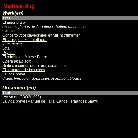
Medewerking
Werk(en)
Titel
El amor brujo
escenas gitanos de Andalucia : bailete en un acto
Cancion
Concerto voor clavecimbel en vijf instrumenten
El corregidor y la molinera
farca mimica
Jota
Psyché
El retablo de Maese Pedro
Ópera en un acto
Siete canciones populares españolas
El sombrero de tres picos
La vida breve
drame lyrique en deux actes et quatre tableaux
Document(en)
Titel
¡Ay Amor! (03/02/1998)
La vida breve (Manuel de Falla, Carlos Fernandez Shaw)